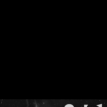
ntensive Worksh
Flies creations
FLIES School
FLIES Formations
Thu, Jun 22
  |  
Issy-les-Moulineaux
ensives de développement Freestyle avec une pédagogie singu
au travers de différents exercices avec Gayo_Flies
Au programme:
Fondations : Groove, Musicalité
Notions: Appuie, Direction, Niveaux, Poids