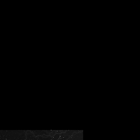
op
Se connecter
Flies Events
About Us
Projets
+
lière..