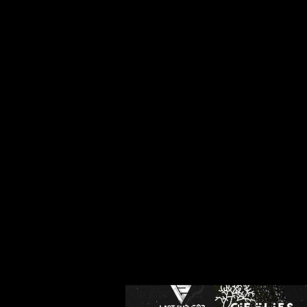
I
CIE FLIES
Home
3H Int