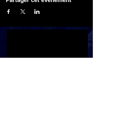
Partager cet événement
Discover the latest news by subscribing to
the newsletter
SUBSCRIBE
About
Faq
Who are we ?
Policies
Flies School
Payment method