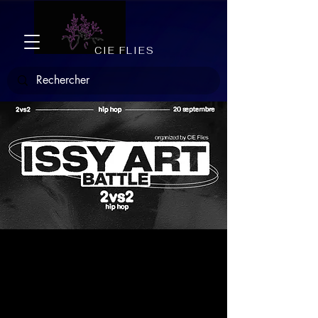
CIE FLIES
Issy Art Battle 6
Sat, Sep 20
  |  
Issy-les-Moulineaux
Le Issy Art Battle revient le 20 septembre