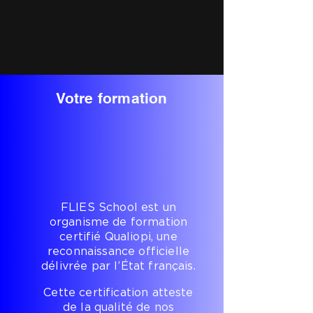
Votre formation
FLIES School est un
organisme de formation
certifié Qualiopi, une
reconnaissance officielle
délivrée par l’État français.
Cette certification atteste
de la qualité de nos