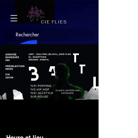
CIE FLIES
Wash'nGO Battle
Fri, Feb 16
  |  
LA PALESTRE
Heure et lieu