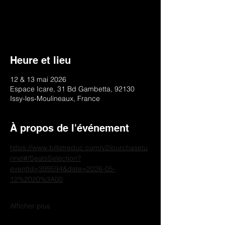
une renaissance à travers deux cultures.
Ne manquez pas la première de Diaspora
le 12 mai 2026 !
Heure et lieu
12 & 13 mai 2026
Espace Icare, 31 Bd Gambetta, 92130
Issy-les-Moulineaux, France
À propos de l'événement
https://www.billetreduc.com/v2/purchasetu
nnel#/SeatsSelection?
eventId=399594&date=2026-05-
12%2020%3A00
Afficher plus