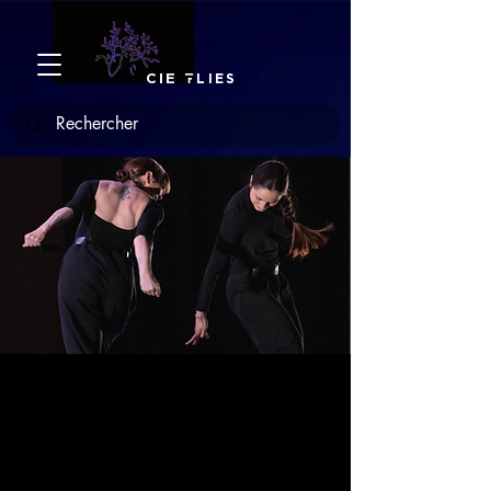
CIE
F
LIES
Diaspora
12 & 13 mai 2026
  |  
Espace Icare
Diaspora est un duo chorégraphique sur
l’exil des artistes : entre doutes et abandon,