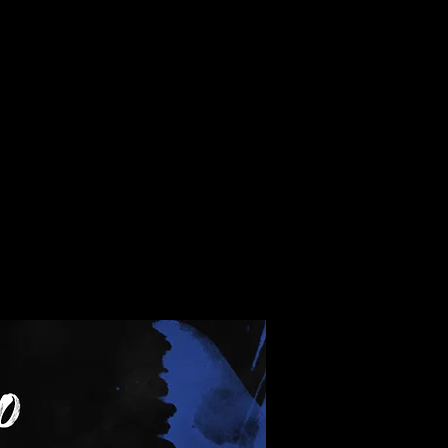
e
Se connecter
ool
FLIES Formations
FLIES Events
+
Thème !
p de