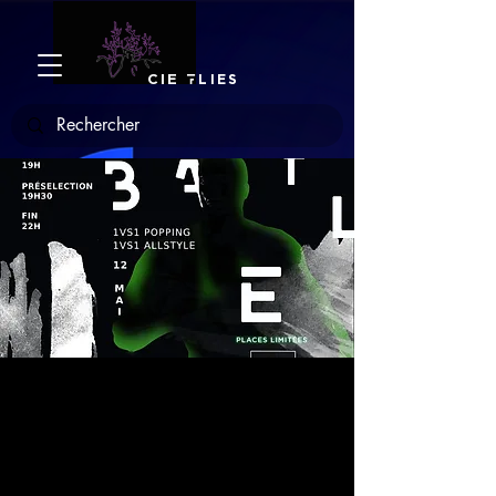
CIE
F
LIES
Wash'nGO Battle
ven. 12 mai
  |  
Paris
1 VS 1 Popping
1 VS 1 All Style Sur Hip Hop