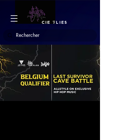
CIE
F
LIES
LSC Belgium
Qualifier
sam. 13 avr.
  |  
DAKH