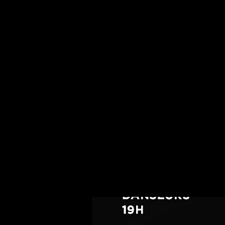
CIE
F
LIES
Accueil
F
La 1e
c
communa