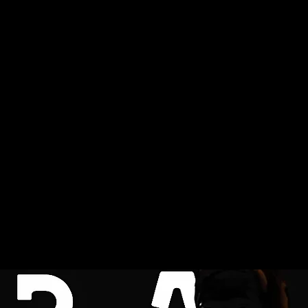
Wash & Go Battl
LIES Création
Last Survivor Festival
FLIES Sch
ven. 16 déc.
  |  
Sorbonne Science - Bâtiment Sport
r édition de toute une série ! Un battle de danse en semaine, en
omité, sur un format condensé 2h - 2h30 dans le but de nourrir 
uté, s'entrainer au battle, créer des rencontres, décourvir des 
avec différents prix.
Tarif : 5€