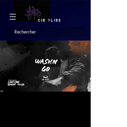
CIE
F
LIES
Wash'nGO Battle
jeu. 06 nov.
  |  
Paris
Le 1er Battle en format court et régulier est
de retour.