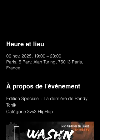
Une fois par mois. Un Thème ! Un concept
! Un événement qui permet à la
communauté Hip Hop de s'entraîner, de
découvrir et révéler de nouveaux talents.
Heure et lieu
06 nov. 2025, 19:00 – 23:00
Paris, 5 Parv. Alan Turing, 75013 Paris,
France
À propos de l'événement
Edition Spéciale  : La dernière de Randy 
Tchik
Catégorie 3vs3 HipHop